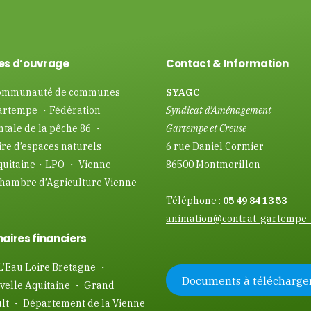
es d’ouvrage
Contact & Information
mmunauté de communes
SYAGC
artempe ・Fédération
Syndicat d’Aménagement
tale de la pêche 86 ・
Gartempe et Creuse
re d’espaces naturels
6 rue Daniel Cormier
quitaine・LPO ・ Vienne
86500 Montmorillon
hambre d’Agriculture Vienne
—
Téléphone :
05 49 84 13 53
animation@contrat-gartempe-
aires financiers
L’Eau Loire Bretagne ・
Documents à télécharge
velle Aquitaine ・ Grand
ult ・ Département de la Vienne