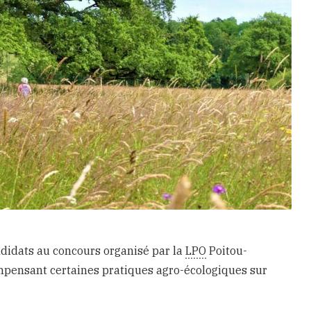
ndidats au concours organisé par la
LPO
Poitou-
mpensant certaines pratiques agro-écologiques sur