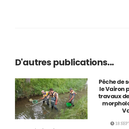
D'autres publications...
Pêche de 
le Vairon 
travaux de
morpholo
Va
18 SE